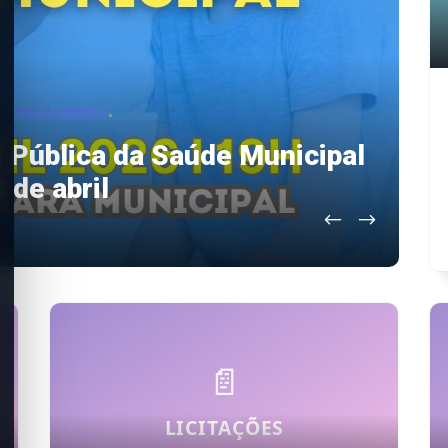
EDITAIS E AVISOS
 Pública da Saúde Municipal
ÇAMENTO
PROCESSO ADMINISTRATIVO
 de abril
licas - 2025