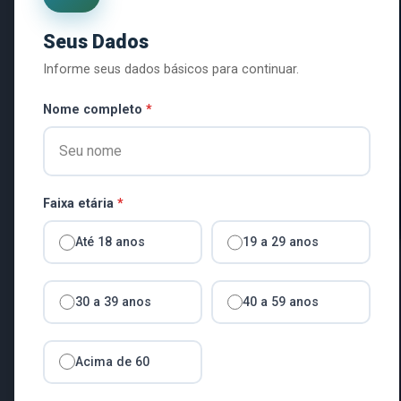
Seus Dados
Informe seus dados básicos para continuar.
SAÚDE E MEDICINA PREVENTIVA
LICITAÇÃO
Nome completo
*
Comunicado: Audiência
COMISSÃO MUNICIPAL DE PLANEJAMENTO E OR
será realizada no dia 23
Atas de Audiências Púb
Faixa etária
*
há 3 meses
há 5 meses
361 Visualizações
437 Visualizações
Até 18 anos
19 a 29 anos
30 a 39 anos
40 a 59 anos
Acima de 60