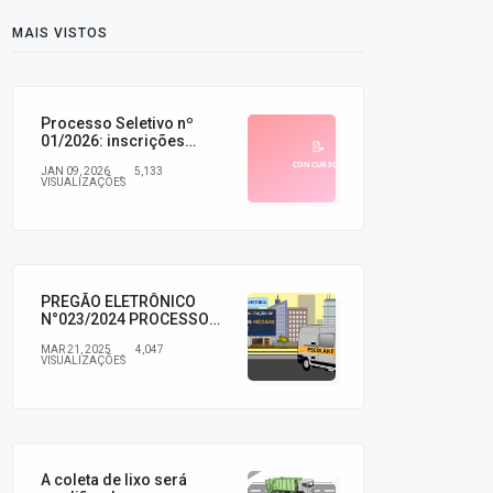
MAIS VISTOS
Processo Seletivo nº
01/2026: inscrições
abertas (INDEPAC)
JAN 09, 2026
5,133
VISUALIZAÇÕES
PREGÃO ELETRÔNICO
N°023/2024 PROCESSO
N°154/2024
MAR 21, 2025
4,047
VISUALIZAÇÕES
A coleta de lixo será