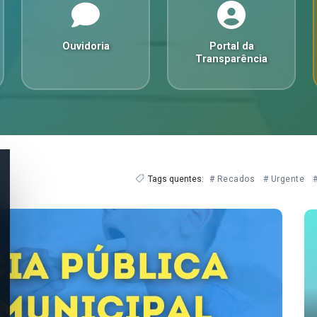
Ouvidoria
Portal da
Transparência
Tags quentes:
# Recados
# Urgente
#