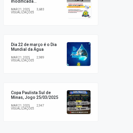
modificada
temporariamente, em
MAR 21, 2025
3,683
virtude dos esforços do
VISUALIZAÇÕES
município nas ações de
combate à dengue,
readequações e demais
ajustes necessários.
Dia 22 de março é o Dia
Mundial da Água
MAR 21, 2025
2,989
VISUALIZAÇÕES
Copa Paulista Sul de
Minas, Jogo 25/03/2025
MAR 21, 2025
2,947
VISUALIZAÇÕES