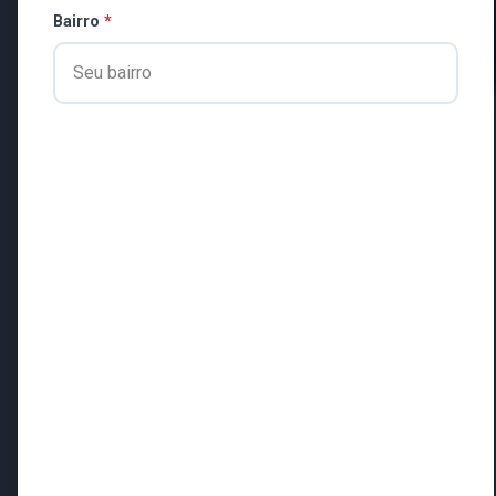
Bairro
*
Licitação
INDEPAC – Edital de
Classificação Final do
Processo Seletivo – 01/2026
FEV 23, 2026
1 MINS READ
565 VISUALIZAÇÕES
DECRETOS MUNICIPAIS