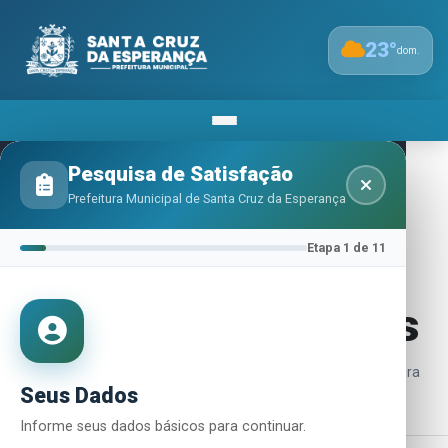
23
°
dom.
Pesquisa de Satisfação
Prefeitura Municipal de Santa Cruz da Esperança
Meio ambiente e
Etapa 1 de 11
agricultura —
Prestação de Contas
Inicio
Prestação De Contas
Meio Ambiente E Agricultura
Seus Dados
Home
Informe seus dados básicos para continuar.