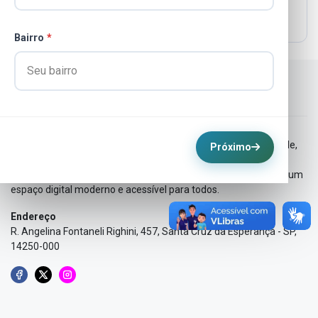
01/2026
23/02/2026
1,924 visualizações
Bairro
*
SOBRE MIM
Aqui você encontrará todas as informações sobre nossa cidade,
Próximo
eventos, serviços e novidades. Nosso objetivo é manter a
comunidade sempre informada e conectada, proporcionando um
espaço digital moderno e acessível para todos.
Endereço
R. Angelina Fontaneli Righini, 457, Santa Cruz da Esperança - SP,
14250-000