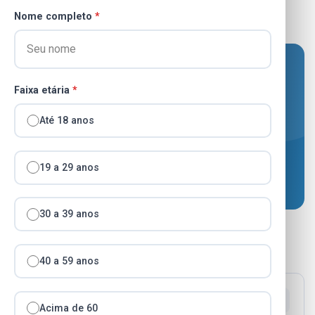
Nome completo
*
Faixa etária
*
Até 18 anos
Meio ambiente e agricultura
PRESTAÇÃO DE CONTAS — PREFEITURA
19 a 29 anos
MUNICIPAL
30 a 39 anos
2026
2023
Todos
40 a 59 anos
REURB – NÚCLEO URBANO INFORMAL
VALE DAS EMAS – PROCEDIMENTO Nº
Acima de 60