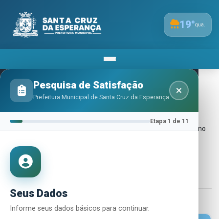
19
°
qua.
Pesquisa de Satisfação
Prefeitura Municipal de Santa Cruz da Esperança
Nossa Cidade
Etapa 1 de 11
Santa Cruz da Esperança é um município brasileiro localizado no
interior do estado de São Paulo, pertencente à Região
Metropolitana de Ribeirão Preto.
Inicio
Nossa Cidade
Seus Dados
Informe seus dados básicos para continuar.