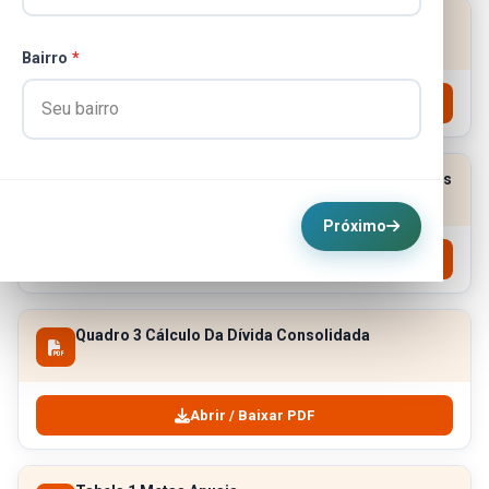
Quadro 1 Cálculo Das Receitas Do Anexo De Metas
Fiscais
Bairro
*
Abrir / Baixar PDF
Quadro 2 Cálculo Das Despesas Do Anexo De Metas
Fiscais
Próximo
Abrir / Baixar PDF
Quadro 3 Cálculo Da Dívida Consolidada
Abrir / Baixar PDF