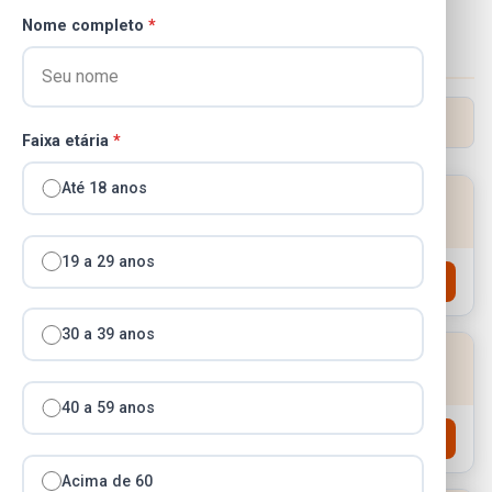
Nome completo
*
Documentos
11
documentos disponíveis
Faixa etária
*
Até 18 anos
Demonstrativo De Riscos Fiscais E Providências
19 a 29 anos
Abrir / Baixar PDF
30 a 39 anos
Parâmetros De Referência
40 a 59 anos
Abrir / Baixar PDF
Acima de 60