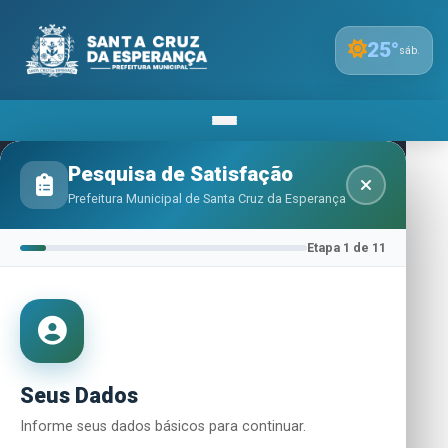
25
°
sáb.
Pesquisa de Satisfação
Prefeitura Municipal de Santa Cruz da Esperança
Início
Prestação de Contas
Etapa 1 de 11
Relatórios das metas e riscos fiscais da LDO
LDO METAS
Relatórios das metas e riscos
fiscais da LDO - 2022
Seus Dados
30/04/2022
779 visualizações
Prefeitura Municipal de Santa Cruz da Esperança
Informe seus dados básicos para continuar.