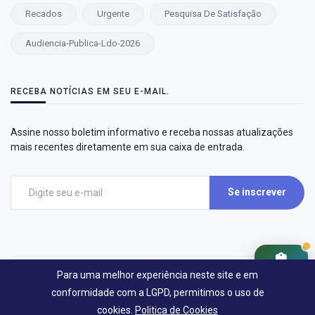
Recados
Urgente
Pesquisa De Satisfação
Audiencia-Publica-Ldo-2026
RECEBA NOTÍCIAS EM SEU E-MAIL.
Assine nosso boletim informativo e receba nossas atualizações
mais recentes diretamente em sua caixa de entrada.
Se inscrever
Cidadão
Para uma melhor experiência neste site e em
©2026 LastMining Soluções Digitais - Governo de Santa Cruz Da Esperança
conformidade com a LGPD, permitimos o uso de
Desenvolvido por LastMining Soluções Digitais | Santa Cruz da Esperança
cookies.
Politica de Cookies