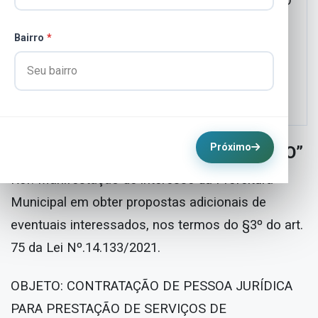
FORNECIMENTO DE MATERIAL, DE ACORDO
COM AS ESPECIFICAÇÕES CONSTANTES
Bairro
*
DESTE TERMO DE REFERÊNCIA.
Baixar documento original (.docx)
Próximo
“AVISO DE DISPENSA DE LICITAÇÃO”
Ref. Manifestação de interesse da Prefeitura
Municipal em obter propostas adicionais de
eventuais interessados, nos termos do §3º do art.
75 da Lei Nº.14.133/2021.
OBJETO: CONTRATAÇÃO DE PESSOA JURÍDICA
PARA PRESTAÇÃO DE SERVIÇOS DE