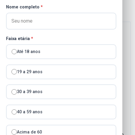
mar 11, 2026
2 mins read
185 Visualizações
Nome completo
*
Data da publicação:
11/03/2026
Faixa etária
*
Objeto:
CONTRATAÇÃO DE PESSOA
Até 18 anos
JURÍDICA PARA PRESTAÇÃO DE SERVIÇOS
DE MANUTENÇÃO CORRETIVA E
19 a 29 anos
PREVENTIVA NAS REDES ELÉTRICAS DOS
IMÓVEIS DE PROPRIEDADE DO MUNICÍPIO
30 a 39 anos
DE SANTA CRUZ DA ESPERANÇA OU QUE
ESTEJAM SOB A SUA POSSE EM RAZÃO DE
40 a 59 anos
LOCAÇÃO OU CONVÊNIO COM OUTROS
ENTES PÚBLICOS OU PRIVADOS, SEM
Acima de 60