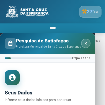
27
°
qui.
Pesquisa de Satisfação
Inicio
Licitação
Editais E Avisos
Aviso De Dispensa
De Licitação - Serviços De Eletricista
Prefeitura Municipal de Santa Cruz da Esperança
Etapa 1 de 11
Aviso de Dispensa de
Licitação - Serviços de
eletricista
Seus Dados
Informe seus dados básicos para continuar.
Por
ADMINISTRADOR_PREFEITURA SC