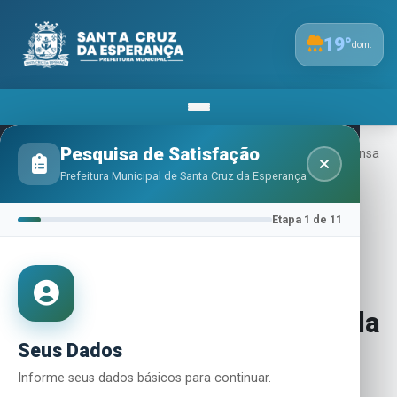
19
°
dom.
Pesquisa de Satisfação
Inicio
Licitação
Editais E Avisos
Aviso De Dispensa
De Licitação - Contratação De Maestro E Instrutor De Banda
Prefeitura Municipal de Santa Cruz da Esperança
Etapa 1 de 11
Aviso de Dispensa de
Licitação - Contratação de
Maestro e Instrutor de banda
Seus Dados
Informe seus dados básicos para continuar.
Por
ADMINISTRADOR_PREFEITURA SC