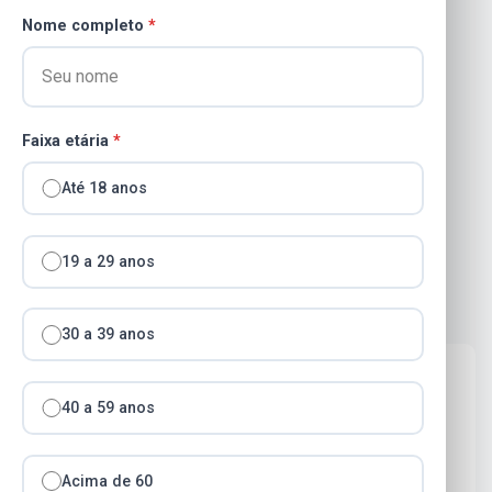
mai 18, 2026
1 mins read
90 Visualizações
Nome completo
*
aviso de licitação Maestro e Instrutor de Banda
APM
Faixa etária
*
Até 18 anos
Compartilhar isso:
19 a 29 anos
30 a 39 anos
40 a 59 anos
Acima de 60