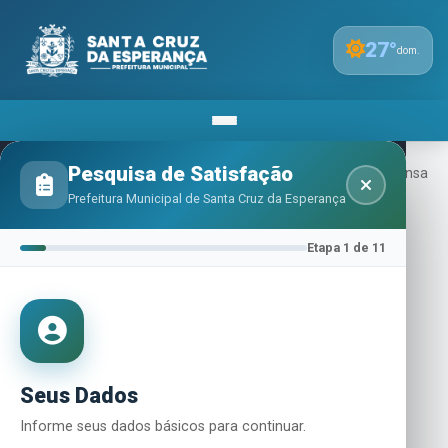
27
°
dom.
Pesquisa de Satisfação
Inicio
Licitação
Editais E Avisos
Aviso De Dispensa
De Licitação - Aulas De Violão, Teclado E Coral
Prefeitura Municipal de Santa Cruz da Esperança
Etapa 1 de 11
Aviso de Dispensa de
Licitação - Aulas de violão,
teclado e coral
Seus Dados
Informe seus dados básicos para continuar.
Por
ADMINISTRADOR_PREFEITURA SC