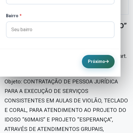
Bairro
*
“AVISO DE DISPENSA DE LICITAÇÃO”
Ref. Manifestação de interesse da Prefeitura
Municipal em obter propostas adicionais de
eventuais interessados, nos termos do §3º do art.
Próximo
75 da Lei Nº.14.133/2021.
Objeto: CONTRATAÇÃO DE PESSOA JURÍDICA
PARA A EXECUÇÃO DE SERVIÇOS
CONSISTENTES EM AULAS DE VIOLÃO, TECLADO
E CORAL, PARA ATENDIMENTO AO PROJETO DO
IDOSO “60MAIS” E PROJETO “ESPERANÇA”,
ATRAVÉS DE ATENDIMENTOS GRUPAIS,