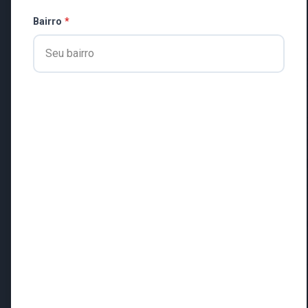
Bairro
*
“AVISO DE DIS
Ref. Manifestação de
eventuais interessado
Objeto: Contratação 
Educação Física, com
do Idoso “60Mais” e 
mensais para o Proje
A Prefeitura Municip
interessados, que ins
nº 14.133/2021 desti
Visando atender ao di