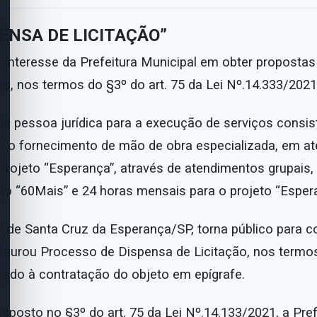
PENSA DE LICITAÇÃO”
 interesse da Prefeitura Municipal em obter propostas
s, nos termos do §3º do art. 75 da Lei Nº.14.333/2021
de pessoa jurídica para a execução de serviços consi
 o fornecimento de mão de obra especializada, em a
Projeto “Esperança”, através de atendimentos grupais
to “60Mais” e 24 horas mensais para o projeto “Esper
al de Santa Cruz da Esperança/SP, torna público para
taurou Processo de Dispensa de Licitação, nos termos do
nado à contratação do objeto em epígrafe.
sposto no §3º do art. 75 da Lei Nº.14.133/2021, a Pre