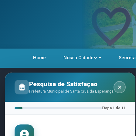
Home
Nossa Cidade
Secreta
Inicio
Licitação
Editais E Avisos
Aviso
Pesquisa de Satisfação
Prefeitura Municipal de Santa Cruz da Esperança
Aviso de
Etapa 1 de 11
de educa