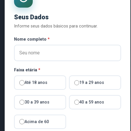
Seus Dados
Por
ADMINISTRADOR
jan 23, 2026
2 min
Informe seus dados básicos para continuar.
Nome completo
*
Data da publicaçã
Objeto:
Contrataçã
Faixa etária
*
de Educação Físic
Projeto do Idoso “
Até 18 anos
19 a 29 anos
perfazendo 40 hora
“Esperança”.
30 a 39 anos
40 a 59 anos
Baixar documento o
Acima de 60