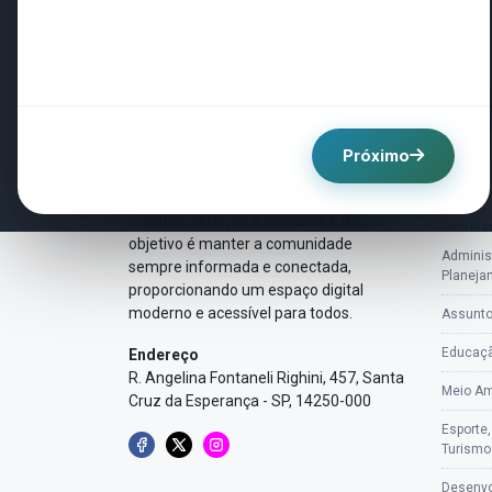
SOBRE MIM
LINKS
Próximo
Aqui você encontrará todas as
Ini
informações sobre nossa cidade,
eventos, serviços e novidades. Nosso
Secreta
objetivo é manter a comunidade
Adminis
sempre informada e conectada,
Planeja
proporcionando um espaço digital
moderno e acessível para todos.
Assunto
Educaç
Endereço
R. Angelina Fontaneli Righini, 457, Santa
Meio Am
Cruz da Esperança - SP, 14250-000
Esporte,
Turismo
Desenvo