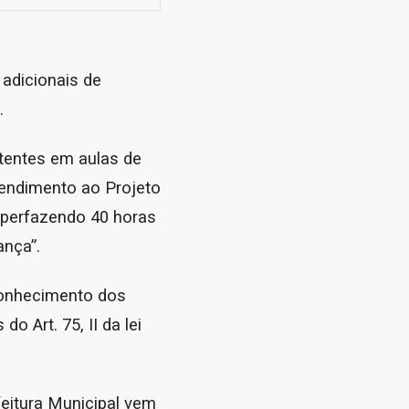
 adicionais de
.
stentes em aulas de
tendimento ao Projeto
, perfazendo 40 horas
ança”.
 conhecimento dos
 Art. 75, II da lei
feitura Municipal vem