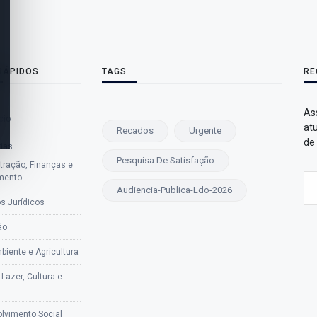
 RÁPIDOS
TAGS
RE
As
cio
at
Recados
Urgente
de
rias
Pesquisa De Satisfação
tração, Finanças e
mento
Audiencia-Publica-Ldo-2026
s Jurídicos
ão
biente e Agricultura
 Lazer, Cultura e
lvimento Social